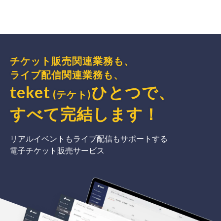
チケット販売関連業務も、
ライブ配信関連業務も、
teket
ひとつで、
(テケト)
すべて完結
します
！
リアルイベントもライブ配信もサポートする
電子チケット販売サービス