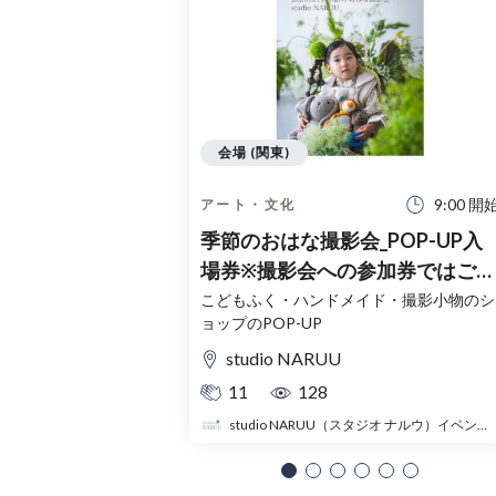
会場 (関東)
9:00 開
アート・文化
季節のおはな撮影会_POP-UP入
場券※撮影会への参加券ではござ
いません。
こどもふく・ハンドメイド・撮影小物のシ
ョップのPOP-UP
studio NARUU
11
128
studio NARUU（スタジオ ナルウ）イベント事務局