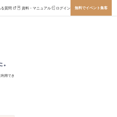
無料でイベント集客
ある質問
資料・マニュアル
ログイン
た。
在利用でき