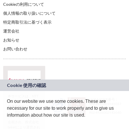
Cookieの利用について
個人情報の取り扱いについて
特定商取引法に基づく表示
運営会社
お知らせ
お問い合わせ
本サービスは、NTT
JASRAC許諾番号：
On our website we use some cookies. These are
ドコモグループの新
9024936001Y45037
規事業創出プログラ
necessary for our site to work properly and to give us
JASRAC許諾番号：
ム「docomo
9024936002Y45040
information about how our site is used.
STARTUP」を通じて
企画され、株式会社
teketにより運営され