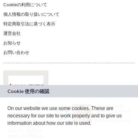
Cookieの利用について
個人情報の取り扱いについて
特定商取引法に基づく表示
運営会社
お知らせ
お問い合わせ
本サービスは、NTT
JASRAC許諾番号：
On our website we use some cookies. These are
ドコモグループの新
9024936001Y45037
規事業創出プログラ
necessary for our site to work properly and to give us
JASRAC許諾番号：
ム「docomo
9024936002Y45040
information about how our site is used.
STARTUP」を通じて
企画され、株式会社
teketにより運営され