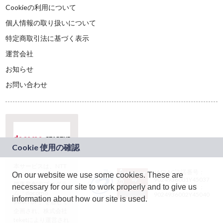
Cookieの利用について
個人情報の取り扱いについて
特定商取引法に基づく表示
運営会社
お知らせ
お問い合わせ
本サービスは、NTT
JASRAC許諾番号：
On our website we use some cookies. These are
ドコモグループの新
9024936001Y45037
規事業創出プログラ
necessary for our site to work properly and to give us
JASRAC許諾番号：
ム「docomo
9024936002Y45040
information about how our site is used.
STARTUP」を通じて
企画され、株式会社
teketにより運営され