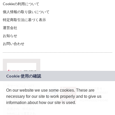
Cookieの利用について
個人情報の取り扱いについて
特定商取引法に基づく表示
運営会社
お知らせ
お問い合わせ
本サービスは、NTT
JASRAC許諾番号：
On our website we use some cookies. These are
ドコモグループの新
9024936001Y45037
規事業創出プログラ
necessary for our site to work properly and to give us
JASRAC許諾番号：
ム「docomo
9024936002Y45040
information about how our site is used.
STARTUP」を通じて
企画され、株式会社
teketにより運営され