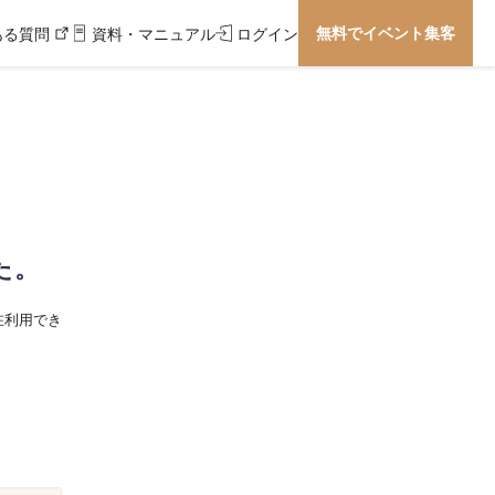
無料でイベント集客
ある質問
資料・マニュアル
ログイン
た。
在利用でき