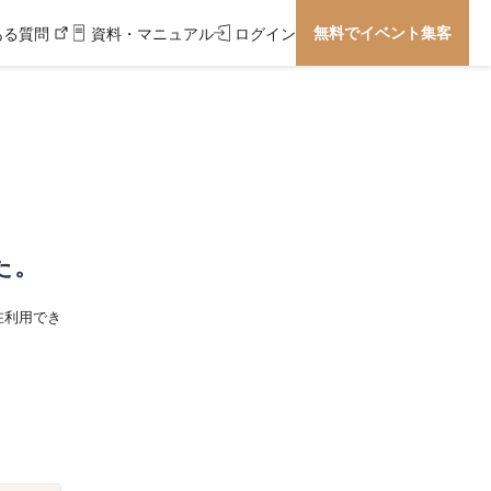
無料でイベント集客
ある質問
資料・マニュアル
ログイン
た。
在利用でき