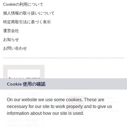
Cookieの利用について
個人情報の取り扱いについて
特定商取引法に基づく表示
運営会社
お知らせ
お問い合わせ
本サービスは、NTT
JASRAC許諾番号：
On our website we use some cookies. These are
ドコモグループの新
9024936001Y45037
規事業創出プログラ
necessary for our site to work properly and to give us
JASRAC許諾番号：
ム「docomo
9024936002Y45040
information about how our site is used.
STARTUP」を通じて
企画され、株式会社
teketにより運営され