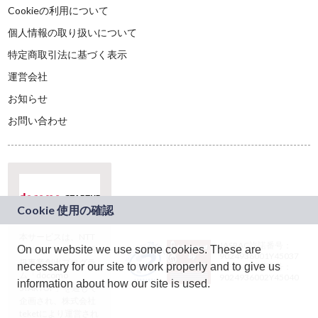
Cookieの利用について
個人情報の取り扱いについて
特定商取引法に基づく表示
運営会社
お知らせ
お問い合わせ
本サービスは、NTT
JASRAC許諾番号：
On our website we use some cookies. These are
ドコモグループの新
9024936001Y45037
規事業創出プログラ
necessary for our site to work properly and to give us
JASRAC許諾番号：
ム「docomo
9024936002Y45040
information about how our site is used.
STARTUP」を通じて
企画され、株式会社
teketにより運営され