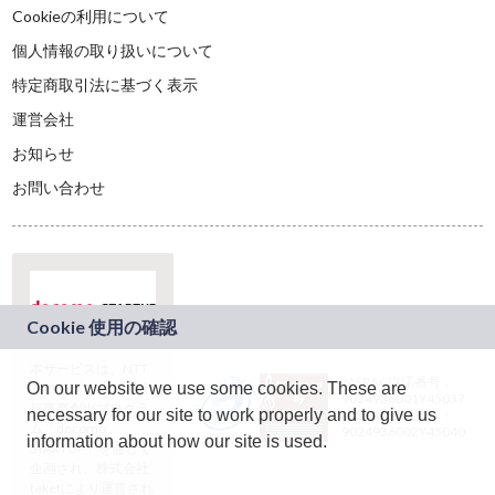
Cookieの利用について
個人情報の取り扱いについて
特定商取引法に基づく表示
運営会社
お知らせ
お問い合わせ
本サービスは、NTT
JASRAC許諾番号：
On our website we use some cookies. These are
ドコモグループの新
9024936001Y45037
規事業創出プログラ
necessary for our site to work properly and to give us
JASRAC許諾番号：
ム「docomo
9024936002Y45040
information about how our site is used.
STARTUP」を通じて
企画され、株式会社
teketにより運営され