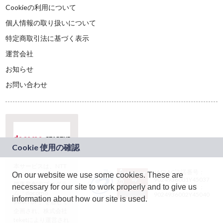
Cookieの利用について
個人情報の取り扱いについて
特定商取引法に基づく表示
運営会社
お知らせ
お問い合わせ
本サービスは、NTT
JASRAC許諾番号：
On our website we use some cookies. These are
ドコモグループの新
9024936001Y45037
規事業創出プログラ
necessary for our site to work properly and to give us
JASRAC許諾番号：
ム「docomo
9024936002Y45040
information about how our site is used.
STARTUP」を通じて
企画され、株式会社
teketにより運営され