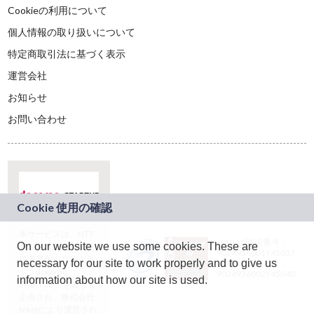
Cookieの利用について
個人情報の取り扱いについて
特定商取引法に基づく表示
運営会社
お知らせ
お問い合わせ
本サービスは、NTT
JASRAC許諾番号：
On our website we use some cookies. These are
ドコモグループの新
9024936001Y45037
規事業創出プログラ
necessary for our site to work properly and to give us
JASRAC許諾番号：
ム「docomo
9024936002Y45040
information about how our site is used.
STARTUP」を通じて
企画され、株式会社
teketにより運営され