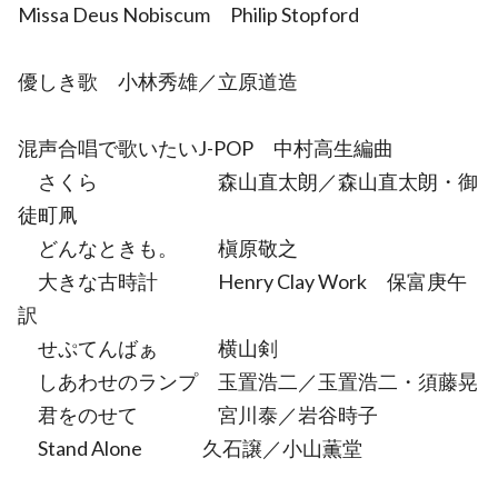
Missa Deus Nobiscum Philip Stopford
優しき歌 小林秀雄／立原道造
混声合唱で歌いたいJ-POP 中村高生編曲
さくら 森山直太朗／森山直太朗・御
徒町凧
どんなときも。 槇原敬之
大きな古時計 Henry Clay Work 保富庚午
訳
せぷてんばぁ 横山剣
しあわせのランプ 玉置浩二／玉置浩二・須藤晃
君をのせて 宮川泰／岩谷時子
Stand Alone 久石譲／小山薫堂