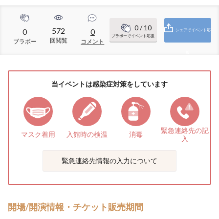
0
/ 10
572
0
0
シェアでイベント応
ブラボーでイベント応援
回閲覧
ブラボー
コメント
援
当イベントは感染症対策をしています
緊急連絡先の
記
マスク着用
入館時の検温
消毒
入
緊急連絡先情報の入力について
開場/開演情報・チケット販売期間