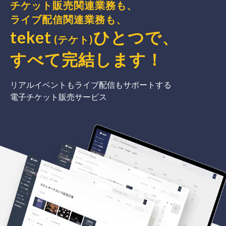
チケット販売関連業務も、
ライブ配信関連業務も、
teket
ひとつで、
(テケト)
すべて完結
します
！
リアルイベントもライブ配信もサポートする
電子チケット販売サービス