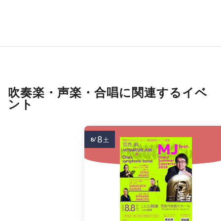
吹奏楽・声楽・合唱に関連するイベ
ント
8
8/
土