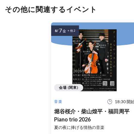
その他に関連するイベント
7
8/
金
+ 他 2
会場 (関東)
18:30 開
音楽
堀谷桜介・柴山煌平・福田周平
Piano trio 2026
夏の夜に捧げる情熱の音楽