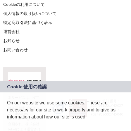
Cookieの利用について
個人情報の取り扱いについて
特定商取引法に基づく表示
運営会社
お知らせ
お問い合わせ
本サービスは、NTT
JASRAC許諾番号：
On our website we use some cookies. These are
ドコモグループの新
9024936001Y45037
規事業創出プログラ
necessary for our site to work properly and to give us
JASRAC許諾番号：
ム「docomo
9024936002Y45040
information about how our site is used.
STARTUP」を通じて
企画され、株式会社
teketにより運営され