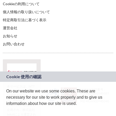
Cookieの利用について
個人情報の取り扱いについて
特定商取引法に基づく表示
運営会社
お知らせ
お問い合わせ
本サービスは、NTT
JASRAC許諾番号：
On our website we use some cookies. These are
ドコモグループの新
9024936001Y45037
規事業創出プログラ
necessary for our site to work properly and to give us
JASRAC許諾番号：
ム「docomo
9024936002Y45040
information about how our site is used.
STARTUP」を通じて
企画され、株式会社
teketにより運営され