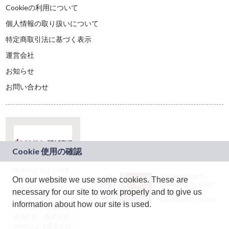
Cookieの利用について
個人情報の取り扱いについて
特定商取引法に基づく表示
運営会社
お知らせ
お問い合わせ
本サービスは、NTT
JASRAC許諾番号：
On our website we use some cookies. These are
ドコモグループの新
9024936001Y45037
規事業創出プログラ
necessary for our site to work properly and to give us
JASRAC許諾番号：
ム「docomo
9024936002Y45040
information about how our site is used.
STARTUP」を通じて
企画され、株式会社
teketにより運営され