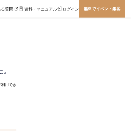
無料でイベント集客
ある質問
資料・マニュアル
ログイン
た。
在利用でき