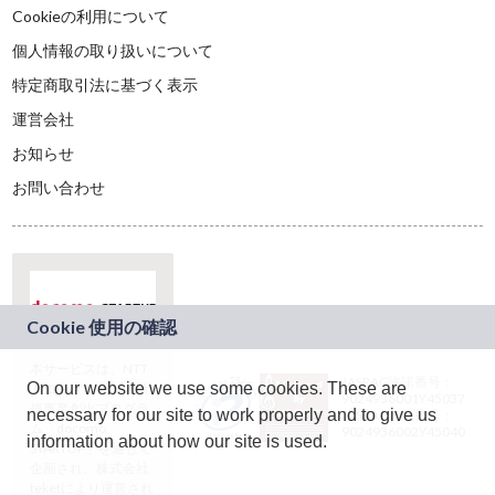
Cookieの利用について
個人情報の取り扱いについて
特定商取引法に基づく表示
運営会社
お知らせ
お問い合わせ
本サービスは、NTT
JASRAC許諾番号：
On our website we use some cookies. These are
ドコモグループの新
9024936001Y45037
規事業創出プログラ
necessary for our site to work properly and to give us
JASRAC許諾番号：
ム「docomo
9024936002Y45040
information about how our site is used.
STARTUP」を通じて
企画され、株式会社
teketにより運営され