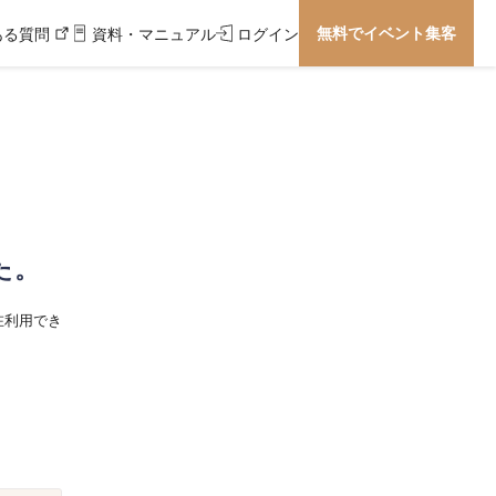
無料でイベント集客
ある質問
資料・マニュアル
ログイン
た。
在利用でき