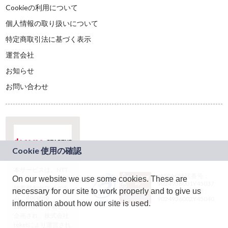
Cookieの利用について
個人情報の取り扱いについて
特定商取引法に基づく表示
運営会社
お知らせ
お問い合わせ
本サービスは、NTT
JASRAC許諾番号：
On our website we use some cookies. These are
ドコモグループの新
9024936001Y45037
規事業創出プログラ
necessary for our site to work properly and to give us
JASRAC許諾番号：
ム「docomo
9024936002Y45040
information about how our site is used.
STARTUP」を通じて
企画され、株式会社
teketにより運営され