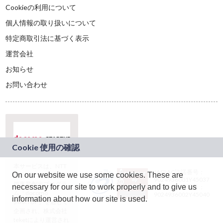
Cookieの利用について
個人情報の取り扱いについて
特定商取引法に基づく表示
運営会社
お知らせ
お問い合わせ
本サービスは、NTT
JASRAC許諾番号：
On our website we use some cookies. These are
ドコモグループの新
9024936001Y45037
規事業創出プログラ
necessary for our site to work properly and to give us
JASRAC許諾番号：
ム「docomo
9024936002Y45040
information about how our site is used.
STARTUP」を通じて
企画され、株式会社
teketにより運営され