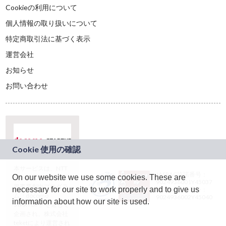
Cookieの利用について
個人情報の取り扱いについて
特定商取引法に基づく表示
運営会社
お知らせ
お問い合わせ
本サービスは、NTT
JASRAC許諾番号：
On our website we use some cookies. These are
ドコモグループの新
9024936001Y45037
規事業創出プログラ
necessary for our site to work properly and to give us
JASRAC許諾番号：
ム「docomo
9024936002Y45040
information about how our site is used.
STARTUP」を通じて
企画され、株式会社
teketにより運営され