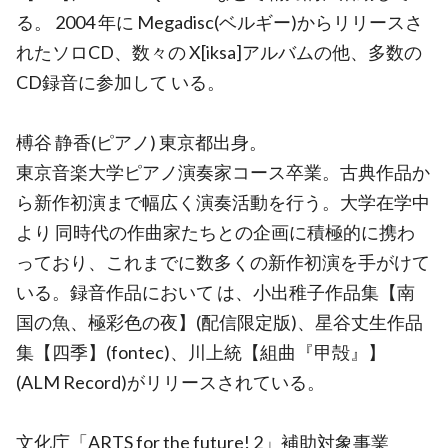
る。 2004 年に Megadisc(ベルギー)からリリースさ
れたソロCD、数々の X[iksa]アルバムの他、多数の
CD録音に参加して いる。
榑谷 静香(ピアノ) 東京都出身。
東京音楽大学ピアノ演奏家コース卒業。古典作品か
ら新作初演まで幅広く演奏活動を行う。大学在学中
より 同時代の作曲家たちとの企画に積極的に携わ
っており、これまでに数多くの新作初演を手がけて
いる。録音作品において は、小出稚子作品集【南
国の魚、極彩色の夜】(配信限定版)、星谷丈生作品
集【四季】(fontec)、川上統【組曲『甲殻』】
(ALM Record)がリリースされている。
文化庁「ARTS for the future! 2」補助対象事業