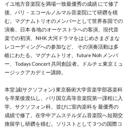
イユ地方音楽院を満場一致最優秀の成績 にて修了
後、パリ・エコールノルマル音楽院にて研鑽を積
む。マグナムトリオのメンバーとして世界各国での
演奏、日本 各地のオーケストラへの客演、現代音
楽での初演、NHK 大河ドラマをはじめさまざまな
レコーディングへの参加など、 その演奏活動は多
岐にわたる。マグナムトリオ、future Noh メンバ
ー、Todays Concert 共同創設者。ドルチェ東京ミュ
ージックアカデミー講師。
本堂 誠(サクソフォン) 東京藝術大学音楽学部器楽科
を卒業後渡仏し、パリ国立高等音楽院第一課程に入
学。サクソフォン科、並びに室内楽科を 最優秀の
成績で修了。在学中アムステルダム音楽院へ短期交
換留学し研鑽を積む。ソリストとして 3 つの国際コ