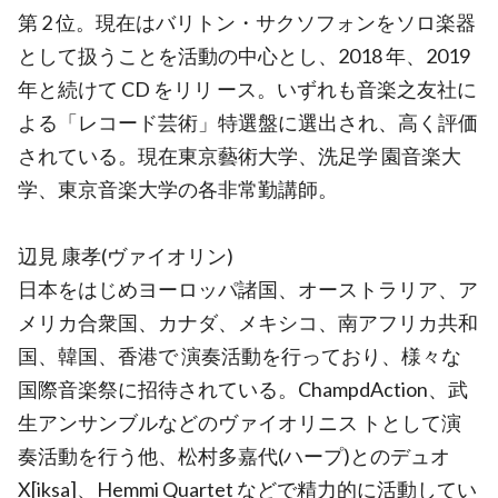
第 2 位。現在はバリトン・サクソフォンをソロ楽器
として扱うことを活動の中心とし、2018 年、2019
年と続けて CD をリリ ース。いずれも音楽之友社に
よる「レコード芸術」特選盤に選出され、高く評価
されている。現在東京藝術大学、洗足学 園音楽大
学、東京音楽大学の各非常勤講師。
辺見 康孝(ヴァイオリン)
日本をはじめヨーロッパ諸国、オーストラリア、ア
メリカ合衆国、カナダ、メキシコ、南アフリカ共和
国、韓国、香港で 演奏活動を行っており、様々な
国際音楽祭に招待されている。ChampdAction、武
生アンサンブルなどのヴァイオリニス トとして演
奏活動を行う他、松村多嘉代(ハープ)とのデュオ
X[iksa]、Hemmi Quartet などで精力的に活動してい