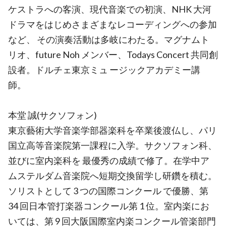
ケストラへの客演、現代音楽での初演、NHK 大河
ドラマをはじめさまざまなレコーディングへの参加
など、 その演奏活動は多岐にわたる。マグナムト
リオ、future Noh メンバー、Todays Concert 共同創
設者。ドルチェ東京ミュ ージックアカデミー講
師。
本堂 誠(サクソフォン)
東京藝術大学音楽学部器楽科を卒業後渡仏し、パリ
国立高等音楽院第一課程に入学。サクソフォン科、
並びに室内楽科を 最優秀の成績で修了。在学中ア
ムステルダム音楽院へ短期交換留学し研鑽を積む。
ソリストとして 3 つの国際コンクール で優勝、第
34 回日本管打楽器コンクール第 1 位。室内楽にお
いては、第 9 回大阪国際室内楽コンクール管楽部門