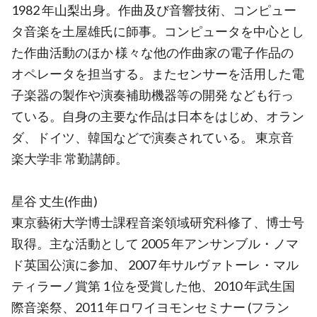
1982 年山梨出身。作曲及び音響技術、コンピュー
タ音楽を土屋雄氏に師事。コンピュータを中心とし
た作曲活動のほか 様々な他の作曲家の電子作品の
オペレータを担当する。またセンサーを活用した電
子楽器の製作や演奏補助機器等の開発 なども行っ
ている。自身の主要な作品は日本をはじめ、オラン
ダ、ドイツ、韓国などで演奏されている。 東京音
楽大学非 常勤講師。
星谷 丈生(作曲)
東京藝術大学博士課程音楽領域研究科修了、博士号
取得。主な活動として 2005 年アンサンブル・ノマ
ド英国公演に参加、 2007 年サルヴァトーレ・マル
ティラーノ賞第 1 位を受賞した他、2010 年武生国
際音楽祭、2011 年ロワイヨモンセミナー (フラン