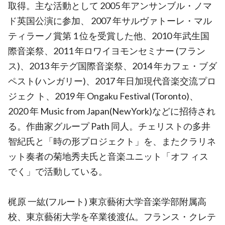
取得。主な活動として 2005 年アンサンブル・ノマ
ド英国公演に参加、 2007 年サルヴァトーレ・マル
ティラーノ賞第 1 位を受賞した他、2010 年武生国
際音楽祭、2011 年ロワイヨモンセミナー (フラン
ス)、2013 年テグ国際音楽祭、2014 年カフェ・ブダ
ペスト(ハンガリー)、2017 年日加現代音楽交流プロ
ジェク ト、2019 年 Ongaku Festival (Toronto)、
2020 年 Music from Japan(NewYork)などに招待され
る。作曲家グループ Path 同人。チェリストの多井
智紀氏と「時の形プロジェクト」を、またクラリネ
ット奏者の菊地秀夫氏と音楽ユニット「オフ ィス
でく」で活動している。
梶原 一紘(フルート) 東京藝術大学音楽学部附属高
校、東京藝術大学を卒業後渡仏。フランス・クレテ