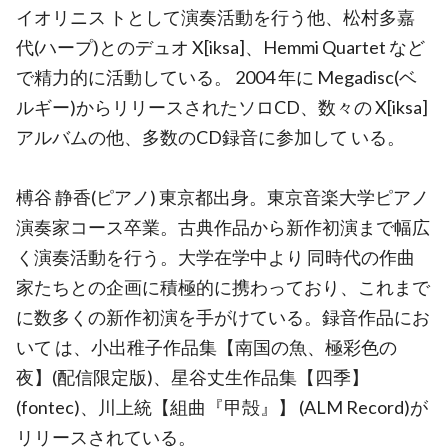
イオリニス トとして演奏活動を行う他、松村多嘉
代(ハープ)とのデュオ X[iksa]、Hemmi Quartet など
で精力的に活動している。 2004 年に Megadisc(ベ
ルギー)からリリースされたソロCD、数々の X[iksa]
アルバムの他、多数のCD録音に参加して いる。
榑谷 静香(ピアノ) 東京都出身。東京音楽大学ピアノ
演奏家コース卒業。古典作品から新作初演まで幅広
く演奏活動を行う。大学在学中より 同時代の作曲
家たちとの企画に積極的に携わっており、これまで
に数多くの新作初演を手がけている。録音作品にお
いて は、小出稚子作品集【南国の魚、極彩色の
夜】(配信限定版)、星谷丈生作品集【四季】
(fontec)、川上統【組曲『甲殻』】 (ALM Record)が
リリースされている。