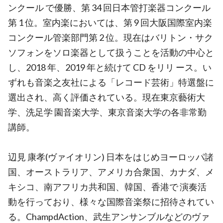
ンクール で優勝、第 34 回日本管打楽器コンクール
第 1 位。室内楽においては、第 9 回大阪国際室内楽
コンクール管楽部門第 2 位。現在はバリトン・サク
ソフォンをソロ楽器として扱うことを活動の中心と
し、2018 年、2019 年と続けて CD をリリ ース。い
ずれも音楽之友社による「レコード芸術」特選盤に
選出され、高く評価されている。現在東京藝術大
学、洗足学 園音楽大学、東京音楽大学の各非常勤
講師。
辺見 康孝(ヴァイオリン) 日本をはじめヨーロッパ諸
国、オーストラリア、アメリカ合衆国、カナダ、メ
キシコ、南アフリカ共和国、韓国、香港で 演奏活
動を行っており、様々な国際音楽祭に招待されてい
る。ChampdAction、武生アンサンブルなどのヴァ