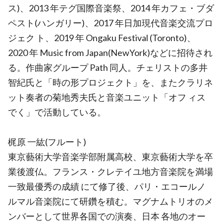
ス)、2013 年テグ国際音楽祭、2014 年カフェ・ブダ
ペスト(ハンガリー)、2017 年日加現代音楽交流プロ
ジェク ト、2019 年 Ongaku Festival (Toronto)、
2020 年 Music from Japan(NewYork)などに招待され
る。作曲家グループ Path 同人。チェリストの多井
智紀氏と「時の形プロジェクト」を、またクラリネ
ット奏者の菊地秀夫氏と音楽ユニット「オフ ィス
でく」で活動している。
梶原 一紘(フルート)
東京藝術大学音楽学部附属高校、東京藝術大学を卒
業後渡仏。フランス・クレテイユ地方音楽院を満場
一致最優秀の成績 にて修了後、パリ・エコールノ
ルマル音楽院にて研鑽を積む。マグナムトリオのメ
ンバーとして世界各国での演奏、日本 各地のオー