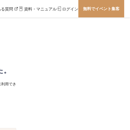
無料でイベント集客
ある質問
資料・マニュアル
ログイン
た。
在利用でき