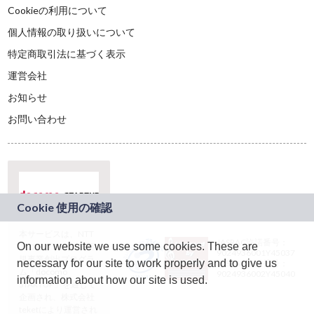
Cookieの利用について
個人情報の取り扱いについて
特定商取引法に基づく表示
運営会社
お知らせ
お問い合わせ
本サービスは、NTT
JASRAC許諾番号：
On our website we use some cookies. These are
ドコモグループの新
9024936001Y45037
規事業創出プログラ
necessary for our site to work properly and to give us
JASRAC許諾番号：
ム「docomo
9024936002Y45040
information about how our site is used.
STARTUP」を通じて
企画され、株式会社
teketにより運営され