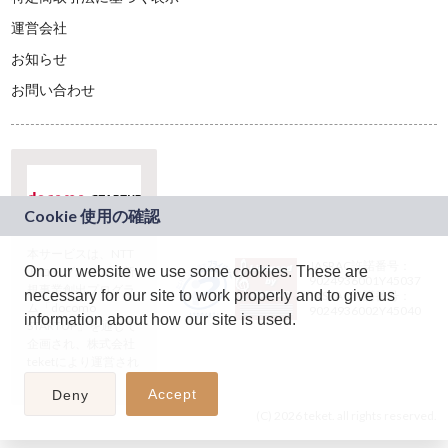
運営会社
お知らせ
お問い合わせ
本サービスは、NTT
JASRAC許諾番号：
On our website we use some cookies. These are
ドコモグループの新
9024936001Y45037
規事業創出プログラ
necessary for our site to work properly and to give us
JASRAC許諾番号：
ム「docomo
9024936002Y45040
information about how our site is used.
STARTUP」を通じて
企画され、株式会社
teketにより運営され
ています。
Accept
Deny
(C) 2026 teket. all rights reserved.