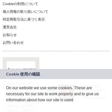
Cookieの利用について
個人情報の取り扱いについて
特定商取引法に基づく表示
運営会社
お知らせ
お問い合わせ
本サービスは、NTT
JASRAC許諾番号：
On our website we use some cookies. These are
ドコモグループの新
9024936001Y45037
規事業創出プログラ
necessary for our site to work properly and to give us
JASRAC許諾番号：
ム「docomo
9024936002Y45040
information about how our site is used.
STARTUP」を通じて
企画され、株式会社
teketにより運営され