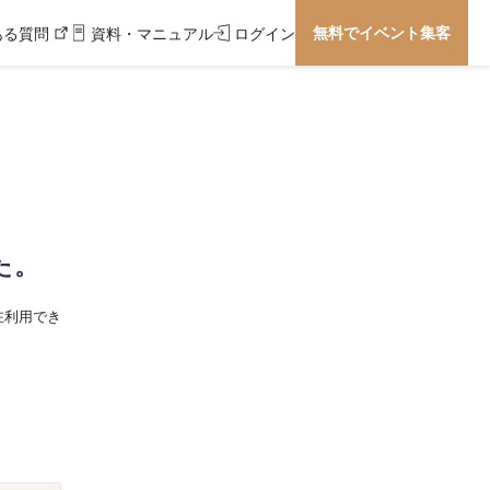
無料でイベント集客
ある質問
資料・マニュアル
ログイン
た。
在利用でき