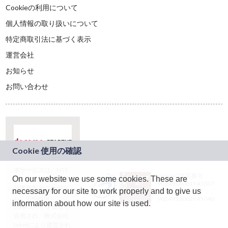
Cookieの利用について
個人情報の取り扱いについて
特定商取引法に基づく表示
運営会社
お知らせ
お問い合わせ
本サービスは、NTT
JASRAC許諾番号：
On our website we use some cookies. These are
ドコモグループの新
9024936001Y45037
規事業創出プログラ
necessary for our site to work properly and to give us
JASRAC許諾番号：
ム「docomo
9024936002Y45040
information about how our site is used.
STARTUP」を通じて
企画され、株式会社
teketにより運営され