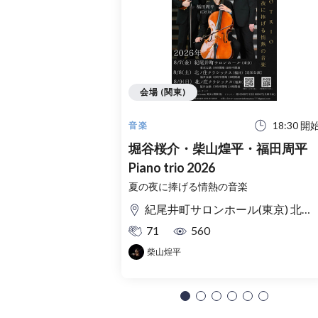
会場 (関東)
18:30 開
音楽
堀谷桜介・柴山煌平・福田周平
Piano trio 2026
夏の夜に捧げる情熱の音楽
紀尾井町サロンホール(東京) 北ノ庄クラシックス(福井)
71
560
柴山煌平