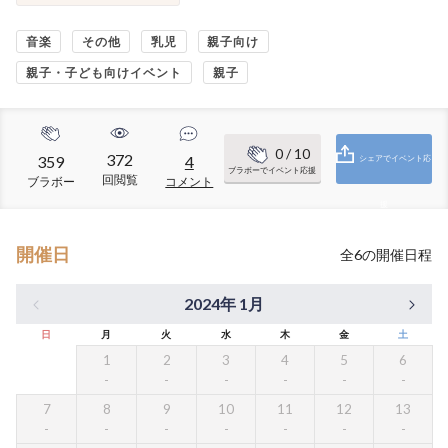
音楽
その他
乳児
親子向け
親子・子ども向けイベント
親子
0
/ 10
372
359
4
シェアでイベント応
ブラボーでイベント応援
回閲覧
ブラボー
コメント
援
開催日
全
6
の開催日程
2024年 1月
日
月
火
水
木
金
土
1
2
3
4
5
6
7
8
9
10
11
12
13