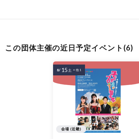
この団体主催の近日予定イベント(6)
15
8/
土
+ 他 1
会場 (近畿)