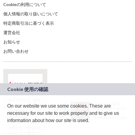
Cookieの利用について
個人情報の取り扱いについて
特定商取引法に基づく表示
運営会社
お知らせ
お問い合わせ
本サービスは、NTT
JASRAC許諾番号：
On our website we use some cookies. These are
ドコモグループの新
9024936001Y45037
規事業創出プログラ
necessary for our site to work properly and to give us
JASRAC許諾番号：
ム「docomo
9024936002Y45040
information about how our site is used.
STARTUP」を通じて
企画され、株式会社
teketにより運営され