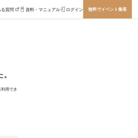
無料でイベント集客
ある質問
資料・マニュアル
ログイン
た。
在利用でき