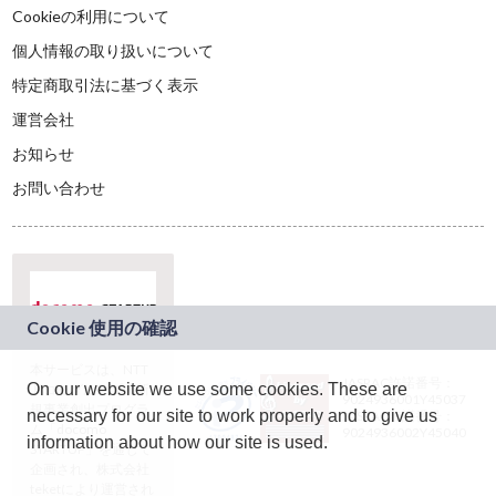
Cookieの利用について
個人情報の取り扱いについて
特定商取引法に基づく表示
運営会社
お知らせ
お問い合わせ
本サービスは、NTT
JASRAC許諾番号：
On our website we use some cookies. These are
ドコモグループの新
9024936001Y45037
規事業創出プログラ
necessary for our site to work properly and to give us
JASRAC許諾番号：
ム「docomo
9024936002Y45040
information about how our site is used.
STARTUP」を通じて
企画され、株式会社
teketにより運営され