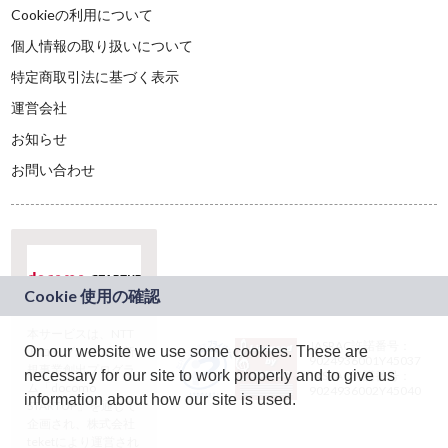
Cookieの利用について
個人情報の取り扱いについて
特定商取引法に基づく表示
運営会社
お知らせ
お問い合わせ
本サービスは、NTT
JASRAC許諾番号：
On our website we use some cookies. These are
ドコモグループの新
9024936001Y45037
規事業創出プログラ
necessary for our site to work properly and to give us
JASRAC許諾番号：
ム「docomo
9024936002Y45040
information about how our site is used.
STARTUP」を通じて
企画され、株式会社
teketにより運営され