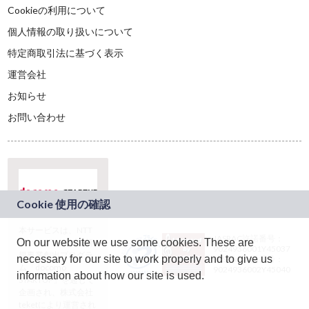
Cookieの利用について
個人情報の取り扱いについて
特定商取引法に基づく表示
運営会社
お知らせ
お問い合わせ
本サービスは、NTT
JASRAC許諾番号：
On our website we use some cookies. These are
ドコモグループの新
9024936001Y45037
規事業創出プログラ
necessary for our site to work properly and to give us
JASRAC許諾番号：
ム「docomo
9024936002Y45040
information about how our site is used.
STARTUP」を通じて
企画され、株式会社
teketにより運営され