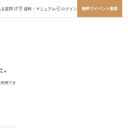
無料でイベント集客
ある質問
資料・マニュアル
ログイン
た。
在利用でき