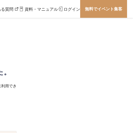
無料でイベント集客
ある質問
資料・マニュアル
ログイン
た。
在利用でき