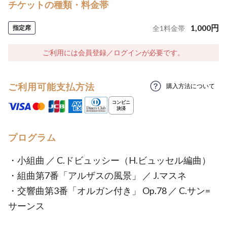
チケットの種類・料金帯
1,000
円
指定席
全
1
料金帯
ご利用には会員登録／ログインが必要です。
ご利用可能支払方法
購入方法について
プログラム
・小組曲 ／ C.ドビュッシー（H.ビュッセル編曲）
・組曲第7番「アルザスの風景」 ／ J.マスネ
・交響曲第3番「オルガン付き」 Op.78 ／ C.サン=
サーンス