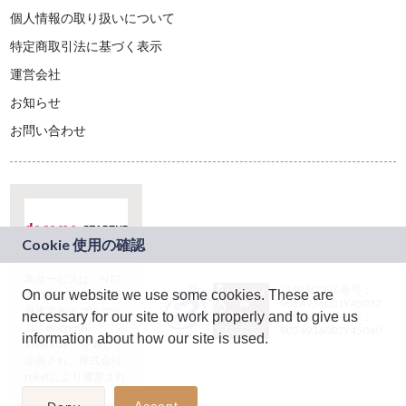
個人情報の取り扱いについて
特定商取引法に基づく表示
運営会社
お知らせ
お問い合わせ
本サービスは、NTT
JASRAC許諾番号：
On our website we use some cookies. These are
ドコモグループの新
9024936001Y45037
規事業創出プログラ
necessary for our site to work properly and to give us
JASRAC許諾番号：
ム「docomo
9024936002Y45040
information about how our site is used.
STARTUP」を通じて
企画され、株式会社
teketにより運営され
ています。