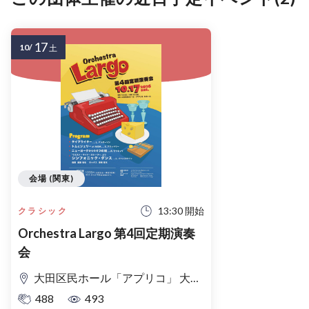
17
10/
土
会場 (関東)
13:30 開始
クラシック
Orchestra Largo 第4回定期演奏
会
大田区民ホール「アプリコ」 大ホール
488
493