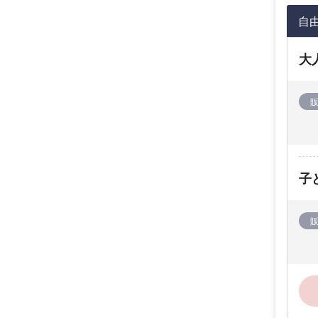
自
大
子