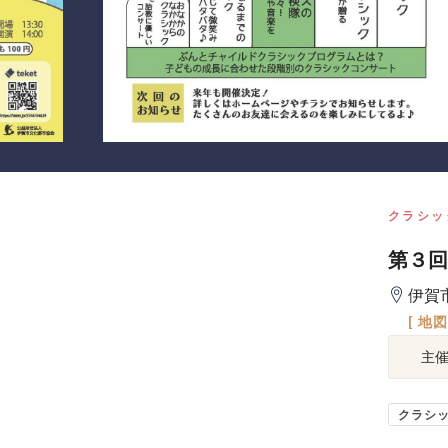
クラシッ
第３回
伊賀
[ 地
主
クラシ