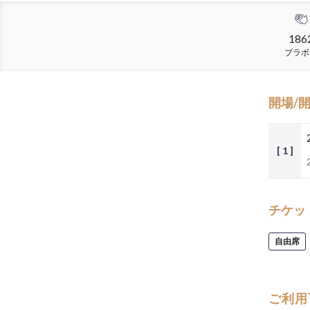
186
ブラボ
開場/
[ 1 ]
チケッ
自由席
ご利用