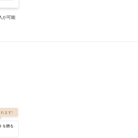
入が可能
れます!
トを贈る