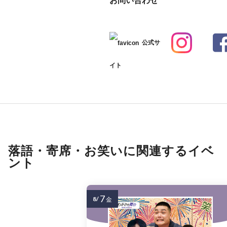
公式サ
イト
落語・寄席・お笑いに関連するイベ
ント
7
8/
金