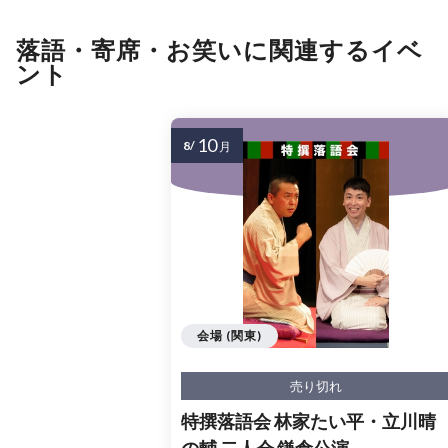
落語・寄席・お笑いに関連するイベ
ント
10
8/
月
会場 (関東)
売り切れ
特撰落語会 林家たい平・立川晴