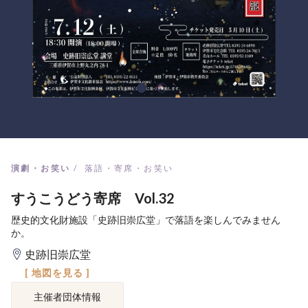
演劇・お笑い
落語・寄席・お笑い
すうこうどう寄席 Vol.32
歴史的文化財施設「史跡旧崇広堂」で落語を楽しんでみません
か。
史跡旧崇広堂
[ 地図を見る ]
主催者団体情報