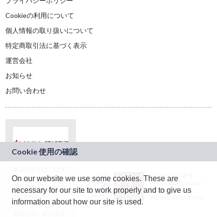
プライバシーポリシー
Cookieの利用について
個人情報の取り扱いについて
特定商取引法に基づく表示
運営会社
お知らせ
お問い合わせ
本サービスは、NTT
JASRAC許諾番号：
On our website we use some cookies. These are
ドコモグループの新
9024936001Y45037
規事業創出プログラ
necessary for our site to work properly and to give us
JASRAC許諾番号：
ム「docomo
9024936002Y45040
information about how our site is used.
STARTUP」を通じて
企画され、株式会社