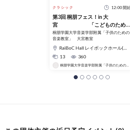
12:00 開
クラシック
第3回 桐朋フェス！in 大
宮 「こどものため
コンサート」〜出かけよう！音
桐朋学園大学音楽学部附属「子供のための
音楽教室」 大宮教室
の旅〜
RaiBoC Hall レイボックホール(市民会館おおみや) 5F リハーサルルーム・レクリエーションルーム
13
360
桐朋学園大学音楽学部附属「子供のための音楽教室 」大宮教室