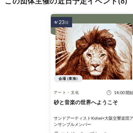
この団体主催の近日予定イベント(8)
23
8/
日
会場 (東海)
14:00 開
アート・文化
砂と音楽の世界へようこそ
サンドアーティストKohei×大阪交響楽団
ンサンブルメンバー