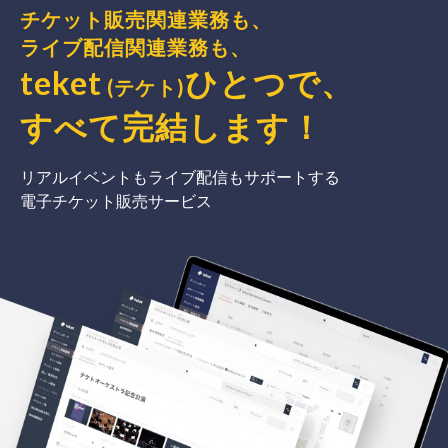
チケット販売関連業務も、
ライブ配信関連業務も、
teket
ひとつで、
(テケト)
すべて完結
します
！
リアルイベントもライブ配信もサポートする
電子チケット販売サービス