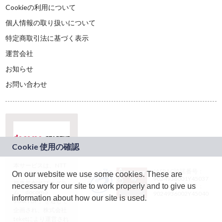
Cookieの利用について
個人情報の取り扱いについて
特定商取引法に基づく表示
運営会社
お知らせ
お問い合わせ
本サービスは、NTT
JASRAC許諾番号：
On our website we use some cookies. These are
ドコモグループの新
9024936001Y45037
規事業創出プログラ
necessary for our site to work properly and to give us
JASRAC許諾番号：
ム「docomo
9024936002Y45040
information about how our site is used.
STARTUP」を通じて
企画され、株式会社
teketにより運営され