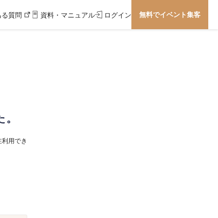
無料でイベント集客
ある質問
資料・マニュアル
ログイン
た。
在利用でき