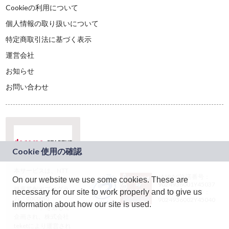
Cookieの利用について
個人情報の取り扱いについて
特定商取引法に基づく表示
運営会社
お知らせ
お問い合わせ
本サービスは、NTT
JASRAC許諾番号：
On our website we use some cookies. These are
ドコモグループの新
9024936001Y45037
規事業創出プログラ
necessary for our site to work properly and to give us
JASRAC許諾番号：
ム「docomo
9024936002Y45040
information about how our site is used.
STARTUP」を通じて
企画され、株式会社
teketにより運営され