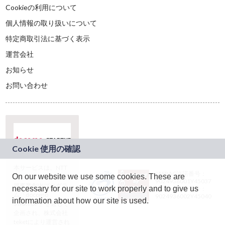
Cookieの利用について
個人情報の取り扱いについて
特定商取引法に基づく表示
運営会社
お知らせ
お問い合わせ
本サービスは、NTT
JASRAC許諾番号：
On our website we use some cookies. These are
ドコモグループの新
9024936001Y45037
規事業創出プログラ
necessary for our site to work properly and to give us
JASRAC許諾番号：
ム「docomo
9024936002Y45040
information about how our site is used.
STARTUP」を通じて
企画され、株式会社
teketにより運営され