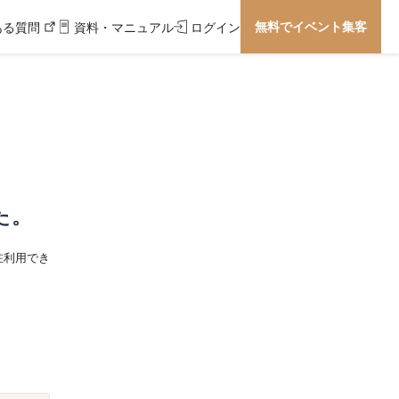
無料でイベント集客
ある質問
資料・マニュアル
ログイン
た。
在利用でき